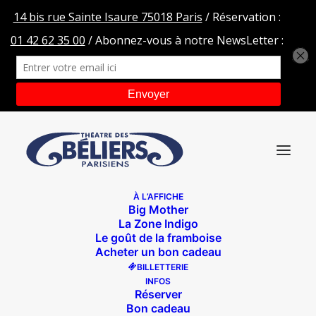
À L’AFFICHE
Big Mother
Logo Brut
La Zone Indigo
Le goût de la framboise
Accueil
Fin, fin et fin
Logo Brut
Acheter un bon cadeau
BILLETTERIE
INFOS
Réserver
Bon cadeau