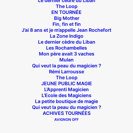
Le dernier cèdre du Liban
The Loop
Théâtre des Béliers Parisiens
EN TOURNÉE
Big Mother
14 bis rue Sainte Isaure 75018 Paris
– M° Jules
Fin, fin et fin
J’ai 8 ans et je m’appelle Jean Rochefort
Joffrin / Simplon – Loc :
01 42 62 35 00
La Zone Indigo
Le dernier cèdre du Liban
Les Rochambelles
Mon père avait 3 vaches
Mulan
À l’affiche
Qui veut la peau du magicien ?
Rémi Larrousse
Big Mother
The Loop
JEUNE PUBLIC MAGIE
La Zone Indigo
L’Apprenti Magicien
Le goût de la framboise
L’Ecole des Magiciens
Fin, fin et fin
La petite boutique de magie
Qui veut la peau du magicien ?
The Loop
ACHIVES TOURNÉES
AVIGNON OFF
En tournée