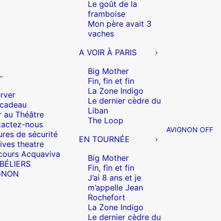
Le goût de la
framboise
Mon père avait 3
vaches
A VOIR À PARIS
Big Mother
Fin, fin et fin
La Zone Indigo
rver
Le dernier cèdre du
 cadeau
Liban
r au Théâtre
The Loop
actez-nous
AVIGNON OFF
res de sécurité
EN TOURNÉE
ives theatre
cours Acquaviva
Big Mother
 BÉLIERS
Fin, fin et fin
GNON
J’ai 8 ans et je
m’appelle Jean
Rochefort
La Zone Indigo
Le dernier cèdre du