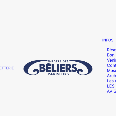
INFOS
Rése
Bon
Veni
Cont
ETTERIE
Mesu
Arch
Les 
LES
AVI