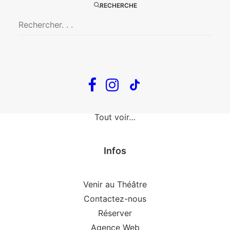
The Loop
RECHERCHE
En tournée
The Loop
Big Mother
Confidences d’un illusionniste
Tout voir…
Infos
Venir au Théâtre
Contactez-nous
Réserver
Agence Web