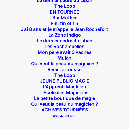
Le dernier cèdre du Liban
The Loop
EN TOURNÉE
Big Mother
Fin, fin et fin
J’ai 8 ans et je m’appelle Jean Rochefort
La Zone Indigo
Théâtre des Béliers Parisiens
Le dernier cèdre du Liban
Les Rochambelles
14 bis rue Sainte Isaure 75018 Paris
– M° Jules
Mon père avait 3 vaches
Joffrin / Simplon – Loc :
01 42 62 35 00
Mulan
Qui veut la peau du magicien ?
Rémi Larrousse
The Loop
JEUNE PUBLIC MAGIE
L’Apprenti Magicien
À l’affiche
L’Ecole des Magiciens
La petite boutique de magie
Big Mother
Qui veut la peau du magicien ?
La Zone Indigo
ACHIVES TOURNÉES
Le goût de la framboise
AVIGNON OFF
Fin, fin et fin