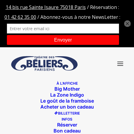
À L’AFFICHE
Big Mother
KIM
La Zone Indigo
Le goût de la framboise
Accueil
Des papilles dans le ventre
KIM
Acheter un bon cadeau
BILLETTERIE
INFOS
Réserver
Bon cadeau