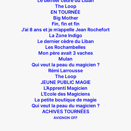
Le dernier cèdre du Liban
The Loop
EN TOURNÉE
Big Mother
Suivez nous !
Fin, fin et fin
J’ai 8 ans et je m’appelle Jean Rochefort
La Zone Indigo
Le dernier cèdre du Liban
Les Rochambelles
Mon père avait 3 vaches
Mulan
Qui veut la peau du magicien ?
Théâtre des Béliers Parisiens
Rémi Larrousse
The Loop
14 bis rue Sainte Isaure 75018 Paris
– M° Jules
JEUNE PUBLIC MAGIE
Joffrin / Simplon – Loc :
01 42 62 35 00
L’Apprenti Magicien
L’Ecole des Magiciens
La petite boutique de magie
Qui veut la peau du magicien ?
ACHIVES TOURNÉES
À l’affiche
AVIGNON OFF