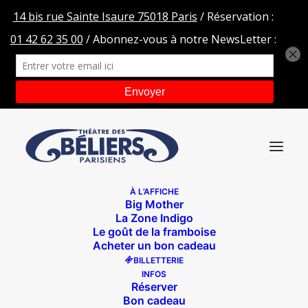
À L’AFFICHE
Big Mother
HEADER HOME kim
La Zone Indigo
Le goût de la framboise
Accueil
Des papilles dans le ventre
HEADER HOME kim
Acheter un bon cadeau
BILLETTERIE
INFOS
Réserver
Bon cadeau