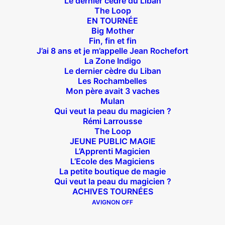
Le dernier cèdre du Liban
The Loop
Théâtre des Béliers Parisiens
EN TOURNÉE
Big Mother
14 bis rue Sainte Isaure 75018 Paris
– M° Jules
Fin, fin et fin
J’ai 8 ans et je m’appelle Jean Rochefort
Joffrin / Simplon – Loc :
01 42 62 35 00
La Zone Indigo
Le dernier cèdre du Liban
Les Rochambelles
Mon père avait 3 vaches
Mulan
À l’affiche
Qui veut la peau du magicien ?
Rémi Larrousse
Big Mother
The Loop
JEUNE PUBLIC MAGIE
La Zone Indigo
L’Apprenti Magicien
Le goût de la framboise
L’Ecole des Magiciens
Fin, fin et fin
La petite boutique de magie
Qui veut la peau du magicien ?
The Loop
ACHIVES TOURNÉES
AVIGNON OFF
En tournée