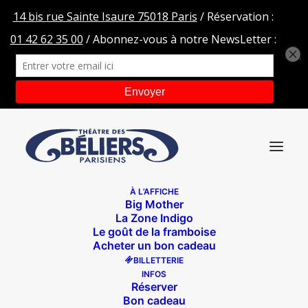
À L’AFFICHE
Big Mother
REMI 5
La Zone Indigo
Le goût de la framboise
Accueil
Confidences d'un illusionniste
REMI 5
Acheter un bon cadeau
BILLETTERIE
INFOS
Réserver
Bon cadeau