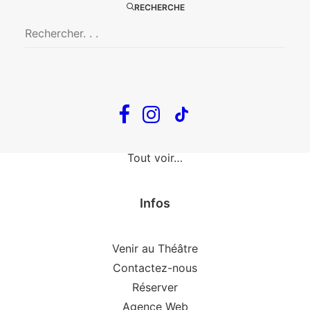
The Loop
RECHERCHE
En tournée
The Loop
Big Mother
Confidences d’un illusionniste
Tout voir…
Infos
Venir au Théâtre
Contactez-nous
Réserver
Agence Web