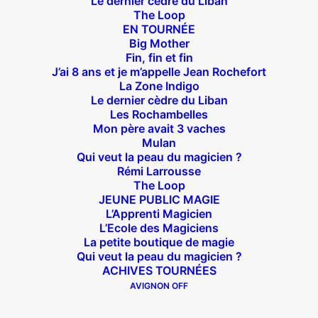
Le dernier cèdre du Liban
The Loop
EN TOURNÉE
Big Mother
Fin, fin et fin
J’ai 8 ans et je m’appelle Jean Rochefort
La Zone Indigo
Théâtre des Béliers Parisiens
Le dernier cèdre du Liban
Les Rochambelles
14 bis rue Sainte Isaure 75018 Paris
– M° Jules
Mon père avait 3 vaches
Joffrin / Simplon – Loc :
01 42 62 35 00
Mulan
Qui veut la peau du magicien ?
Rémi Larrousse
The Loop
JEUNE PUBLIC MAGIE
L’Apprenti Magicien
À l’affiche
L’Ecole des Magiciens
La petite boutique de magie
Big Mother
Qui veut la peau du magicien ?
La Zone Indigo
ACHIVES TOURNÉES
Le goût de la framboise
AVIGNON OFF
Fin, fin et fin