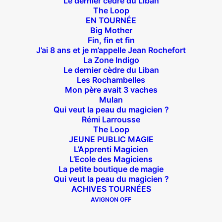
Le dernier cèdre du Liban
The Loop
EN TOURNÉE
Big Mother
Fin, fin et fin
J’ai 8 ans et je m’appelle Jean Rochefort
La Zone Indigo
Théâtre des Béliers Parisiens
Le dernier cèdre du Liban
Les Rochambelles
14 bis rue Sainte Isaure 75018 Paris
– M° Jules
Mon père avait 3 vaches
Joffrin / Simplon – Loc :
01 42 62 35 00
Mulan
Qui veut la peau du magicien ?
Rémi Larrousse
The Loop
JEUNE PUBLIC MAGIE
L’Apprenti Magicien
À l’affiche
L’Ecole des Magiciens
La petite boutique de magie
Big Mother
Qui veut la peau du magicien ?
La Zone Indigo
ACHIVES TOURNÉES
Le goût de la framboise
AVIGNON OFF
Fin, fin et fin