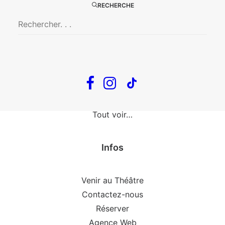
The Loop
RECHERCHE
En tournée
The Loop
Big Mother
Confidences d’un illusionniste
Tout voir…
Infos
Venir au Théâtre
Contactez-nous
Réserver
Agence Web