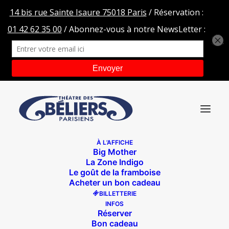
À L’AFFICHE
Big Mother
REMI 3
La Zone Indigo
Le goût de la framboise
Accueil
Confidences d'un illusionniste
REMI 3
Acheter un bon cadeau
BILLETTERIE
INFOS
Réserver
Bon cadeau