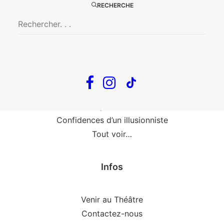
RECHERCHE
Fin, fin et fin
The Loop
En tournée
The Loop
Big Mother
Confidences d’un illusionniste
Tout voir…
Infos
Venir au Théâtre
Contactez-nous