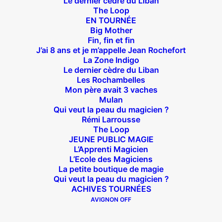
Le dernier cèdre du Liban
Suivez nous !
The Loop
EN TOURNÉE
Big Mother
Fin, fin et fin
J’ai 8 ans et je m’appelle Jean Rochefort
La Zone Indigo
Le dernier cèdre du Liban
Les Rochambelles
Théâtre des Béliers Parisiens
Mon père avait 3 vaches
Mulan
14 bis rue Sainte Isaure 75018 Paris
– M° Jules
Qui veut la peau du magicien ?
Joffrin / Simplon – Loc :
01 42 62 35 00
Rémi Larrousse
The Loop
JEUNE PUBLIC MAGIE
L’Apprenti Magicien
L’Ecole des Magiciens
La petite boutique de magie
À l’affiche
Qui veut la peau du magicien ?
ACHIVES TOURNÉES
Big Mother
AVIGNON OFF
La Zone Indigo
Le goût de la framboise