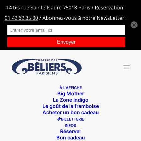
À L’AFFICHE
Big Mother
PORTRAITS-BIG-MOTHER-copy-Alejandro-Guerrero-
La Zone Indigo
titre
Le goût de la framboise
Acheter un bon cadeau
Accueil
Big Mother
BILLETTERIE
PORTRAITS-BIG-MOTHER-copy-Alejandro-Guerrero-titre
INFOS
Réserver
Bon cadeau