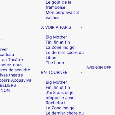
Le goût de la
framboise
Mon père avait 3
vaches
A VOIR À PARIS
Big Mother
Fin, fin et fin
La Zone Indigo
rver
Le dernier cèdre du
 cadeau
Liban
r au Théâtre
The Loop
actez-nous
AVIGNON OFF
res de sécurité
EN TOURNÉE
ives theatre
cours Acquaviva
Big Mother
 BÉLIERS
Fin, fin et fin
GNON
J’ai 8 ans et je
m’appelle Jean
Rochefort
La Zone Indigo
Le dernier cèdre du