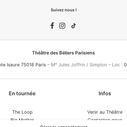
Suivez nous !
Théâtre des Béliers Parisiens
nte Isaure 75018 Paris
– M° Jules Joffrin / Simplon – Loc :
0
En tournée
Infos
The Loop
Venir au Théâtre
Big Mother
Contactez-nous