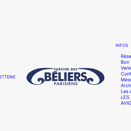
INFOS
Rése
Bon
Veni
Cont
ETTERIE
Mesu
Arch
Les 
LES
AVI