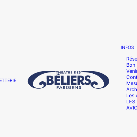
INFOS
Rése
Bon
Veni
Cont
ETTERIE
Mesu
Arch
Les 
LES
AVI