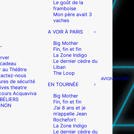
Le goût de la
framboise
Mon père avait 3
vaches
A VOIR À PARIS
Big Mother
Fin, fin et fin
La Zone Indigo
rver
Le dernier cèdre du
 cadeau
Liban
r au Théâtre
The Loop
actez-nous
AVIGNON OFF
res de sécurité
EN TOURNÉE
ives theatre
cours Acquaviva
Big Mother
 BÉLIERS
Fin, fin et fin
GNON
J’ai 8 ans et je
m’appelle Jean
Rochefort
La Zone Indigo
Le dernier cèdre du