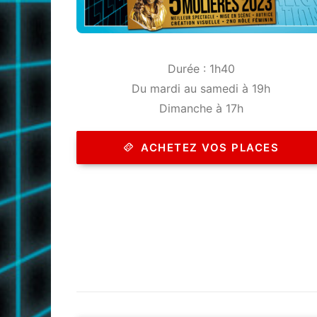
Durée : 1h40
Du mardi au samedi à 19h
Dimanche à 17h
ACHETEZ VOS PLACES