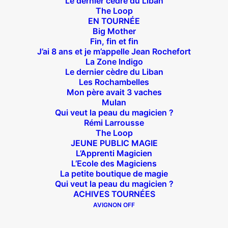
Le dernier cèdre du Liban
The Loop
Théâtre des Béliers Parisiens
EN TOURNÉE
Big Mother
14 bis rue Sainte Isaure 75018 Paris
– M° Jules
Fin, fin et fin
Joffrin / Simplon – Loc :
01 42 62 35 00
J’ai 8 ans et je m’appelle Jean Rochefort
La Zone Indigo
Le dernier cèdre du Liban
Les Rochambelles
Mon père avait 3 vaches
À l’affiche
Mulan
Qui veut la peau du magicien ?
Rémi Larrousse
Big Mother
The Loop
La Zone Indigo
JEUNE PUBLIC MAGIE
Le goût de la framboise
L’Apprenti Magicien
L’Ecole des Magiciens
Fin, fin et fin
La petite boutique de magie
The Loop
Qui veut la peau du magicien ?
ACHIVES TOURNÉES
AVIGNON OFF
En tournée