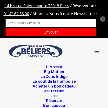
À L’AFFICHE
Big Mother
Capture d’écran 2023-02-16 à 16.00.55
La Zone Indigo
Le goût de la framboise
Accueil
Big Mother
Acheter un bon cadeau
Capture d’écran 2023-02-16 à 16.00.55
BILLETTERIE
INFOS
Réserver
Bon cadeau