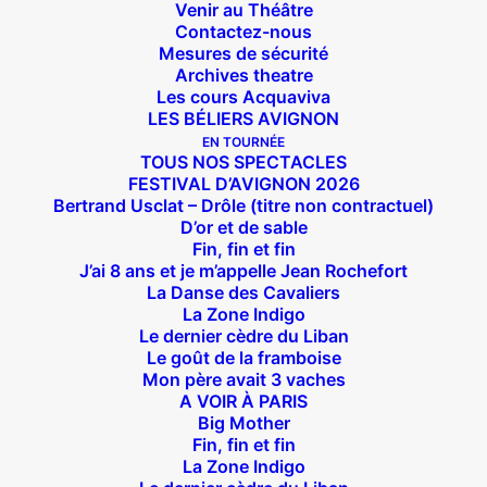
Venir au Théâtre
Big Mother 32
Contactez-nous
Mesures de sécurité
Archives theatre
10 FÉVRIER 2023
|
BY
FLORENT BRUNEAU
Les cours Acquaviva
LES BÉLIERS AVIGNON
EN TOURNÉE
TOUS NOS SPECTACLES
FESTIVAL D’AVIGNON 2026
Bertrand Usclat – Drôle (titre non contractuel)
D’or et de sable
Fin, fin et fin
J’ai 8 ans et je m’appelle Jean Rochefort
La Danse des Cavaliers
La Zone Indigo
Le dernier cèdre du Liban
Le goût de la framboise
Big Mother de Mélody Mourey
Mon père avait 3 vaches
A VOIR À PARIS
Avec Patrick Blandin, Pierre-Yves Bon, Ariane
Big Mother
Brousse, Guillaume Ducreux, Marine Llado, Karina
Fin, fin et fin
Marimon
La Zone Indigo