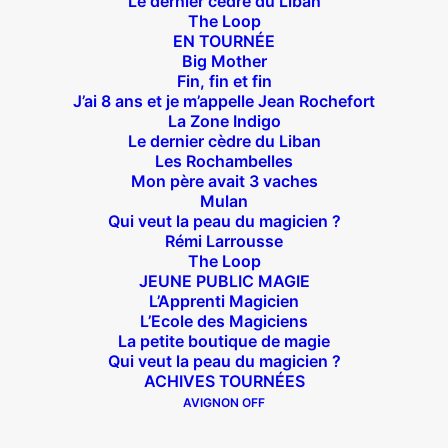
Le dernier cèdre du Liban
The Loop
EN TOURNÉE
Big Mother
Fin, fin et fin
J’ai 8 ans et je m’appelle Jean Rochefort
Suivez nous !
La Zone Indigo
Le dernier cèdre du Liban
Les Rochambelles
Mon père avait 3 vaches
Mulan
Qui veut la peau du magicien ?
Rémi Larrousse
The Loop
Théâtre des Béliers Parisiens
JEUNE PUBLIC MAGIE
L’Apprenti Magicien
14 bis rue Sainte Isaure 75018 Paris
– M° Jules
L’Ecole des Magiciens
Joffrin / Simplon – Loc :
01 42 62 35 00
La petite boutique de magie
Qui veut la peau du magicien ?
ACHIVES TOURNÉES
AVIGNON OFF
À l’affiche