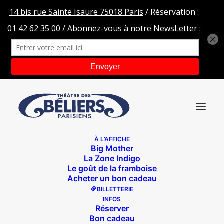
À L’AFFICHE
Big Mother
Big Mother 32
La Zone Indigo
Le goût de la framboise
Accueil
Big Mother
Big Mother 32
Acheter un bon cadeau
BILLETTERIE
INFOS
Réserver
Bon cadeau