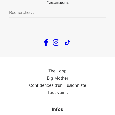
RECHERCHE
Big Mother
La Zone Indigo
Le goût de la framboise
Fin, fin et fin
The Loop
En tournée
The Loop
Big Mother
Confidences d’un illusionniste
Tout voir…
Infos