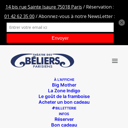
À L’AFFICHE
Big Mother
Miniature de la vidéo : Teaser Big Mother
La Zone Indigo
Le goût de la framboise
Accueil
Big Mother
Acheter un bon cadeau
Miniature de la vidéo : Teaser Big Mother
BILLETTERIE
INFOS
Réserver
Bon cadeau