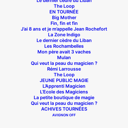
Le dernier cèdre du Liban
The Loop
EN TOURNÉE
Big Mother
Fin, fin et fin
J’ai 8 ans et je m’appelle Jean Rochefort
Théâtre des Béliers Parisiens
La Zone Indigo
Le dernier cèdre du Liban
Les Rochambelles
14 bis rue Sainte Isaure 75018 Paris
– M° Jules
Mon père avait 3 vaches
Joffrin / Simplon – Loc :
01 42 62 35 00
Mulan
Qui veut la peau du magicien ?
Rémi Larrousse
The Loop
JEUNE PUBLIC MAGIE
À l’affiche
L’Apprenti Magicien
L’Ecole des Magiciens
Big Mother
La petite boutique de magie
Qui veut la peau du magicien ?
La Zone Indigo
ACHIVES TOURNÉES
Le goût de la framboise
AVIGNON OFF
Fin, fin et fin