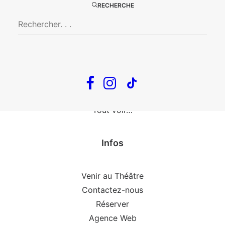
The Loop
RECHERCHE
En tournée
The Loop
Big Mother
Confidences d’un illusionniste
Tout voir…
Infos
Venir au Théâtre
Contactez-nous
Réserver
Agence Web