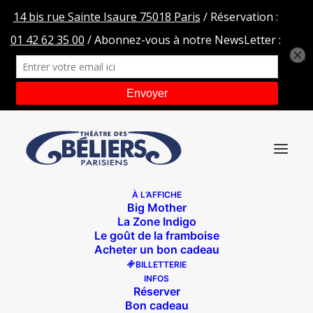
À L’AFFICHE
Big Mother
Miniature de la vidéo : Melody Mourey et Ariane
La Zone Indigo
Brousse sont les invitées du 13h
Le goût de la framboise
Acheter un bon cadeau
Accueil
Big Mother
BILLETTERIE
Miniature de la vidéo : Melody Mourey et Ariane Brousse
INFOS
sont les invitées du 13h
Réserver
Bon cadeau