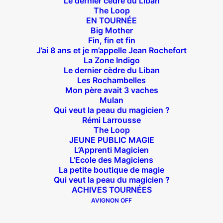
Le dernier cèdre du Liban
Suivez nous !
The Loop
EN TOURNÉE
Big Mother
Fin, fin et fin
J’ai 8 ans et je m’appelle Jean Rochefort
La Zone Indigo
Le dernier cèdre du Liban
Théâtre des Béliers Parisiens
Les Rochambelles
Mon père avait 3 vaches
Mulan
14 bis rue Sainte Isaure 75018 Paris
– M° Jules
Qui veut la peau du magicien ?
Joffrin / Simplon – Loc :
01 42 62 35 00
Rémi Larrousse
The Loop
JEUNE PUBLIC MAGIE
L’Apprenti Magicien
L’Ecole des Magiciens
À l’affiche
La petite boutique de magie
Qui veut la peau du magicien ?
Big Mother
ACHIVES TOURNÉES
AVIGNON OFF
La Zone Indigo
Le goût de la framboise