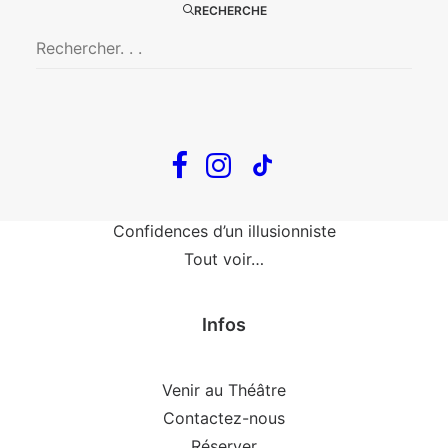
RECHERCHE
Fin, fin et fin
The Loop
En tournée
The Loop
Big Mother
Confidences d’un illusionniste
Tout voir…
Infos
Venir au Théâtre
Contactez-nous
Réserver