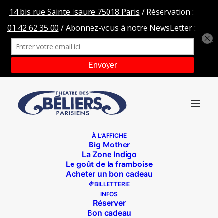
À L’AFFICHE
Big Mother
FOND-BM-WEB
La Zone Indigo
Le goût de la framboise
Accueil
Big Mother
FOND-BM-WEB
Acheter un bon cadeau
BILLETTERIE
INFOS
Réserver
Bon cadeau