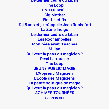
Le dernier cèdre du Liban
The Loop
EN TOURNÉE
Suivez nous !
Big Mother
Fin, fin et fin
J’ai 8 ans et je m’appelle Jean Rochefort
La Zone Indigo
Le dernier cèdre du Liban
Les Rochambelles
Mon père avait 3 vaches
Théâtre des Béliers Parisiens
Mulan
Qui veut la peau du magicien ?
14 bis rue Sainte Isaure 75018 Paris
– M° Jules
Rémi Larrousse
The Loop
Joffrin / Simplon – Loc :
01 42 62 35 00
JEUNE PUBLIC MAGIE
L’Apprenti Magicien
L’Ecole des Magiciens
La petite boutique de magie
Qui veut la peau du magicien ?
À l’affiche
ACHIVES TOURNÉES
AVIGNON OFF
Big Mother
La Zone Indigo