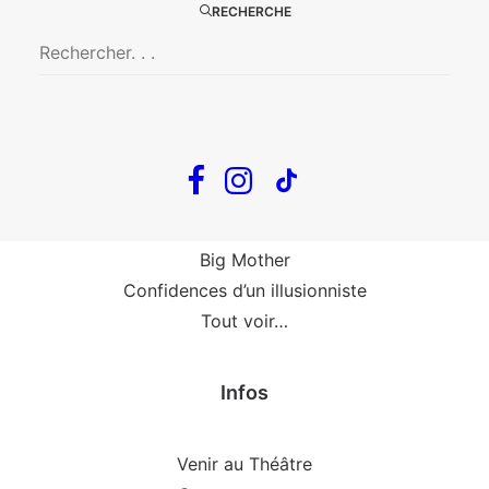
RECHERCHE
Le goût de la framboise
Fin, fin et fin
The Loop
En tournée
The Loop
Big Mother
Confidences d’un illusionniste
Tout voir…
Infos
Venir au Théâtre