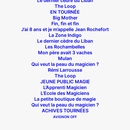
Le dernier cèdre du Liban
The Loop
Théâtre des Béliers Parisiens
EN TOURNÉE
Big Mother
14 bis rue Sainte Isaure 75018 Paris
– M° Jules
Fin, fin et fin
Joffrin / Simplon – Loc :
01 42 62 35 00
J’ai 8 ans et je m’appelle Jean Rochefort
La Zone Indigo
Le dernier cèdre du Liban
Les Rochambelles
Mon père avait 3 vaches
À l’affiche
Mulan
Qui veut la peau du magicien ?
Rémi Larrousse
Big Mother
The Loop
La Zone Indigo
JEUNE PUBLIC MAGIE
L’Apprenti Magicien
Le goût de la framboise
L’Ecole des Magiciens
Fin, fin et fin
La petite boutique de magie
The Loop
Qui veut la peau du magicien ?
ACHIVES TOURNÉES
AVIGNON OFF
En tournée