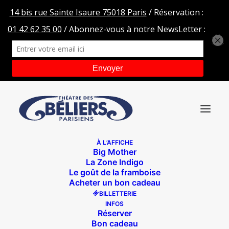
À L’AFFICHE
Big Mother
HEADER-SLIDER-TDBP-BL
La Zone Indigo
Le goût de la framboise
Accueil
Je m'appelle Bashir Lazhar
Acheter un bon cadeau
HEADER-SLIDER-TDBP-BL
BILLETTERIE
INFOS
Réserver
Bon cadeau