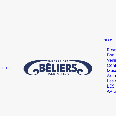
INFOS
Rése
Bon
Veni
Cont
ETTERIE
Mesu
Arch
Les 
LES
AVI