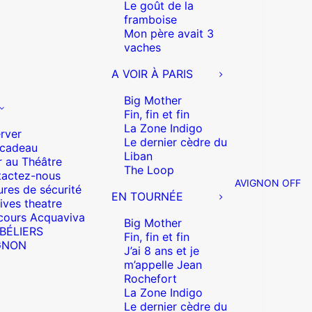
Le goût de la
framboise
Mon père avait 3
vaches
A VOIR À PARIS
Big Mother
Fin, fin et fin
La Zone Indigo
rver
Le dernier cèdre du
 cadeau
Liban
r au Théâtre
The Loop
actez-nous
AVIGNON OFF
res de sécurité
EN TOURNÉE
ives theatre
cours Acquaviva
Big Mother
 BÉLIERS
Fin, fin et fin
GNON
J’ai 8 ans et je
m’appelle Jean
Rochefort
La Zone Indigo
Le dernier cèdre du