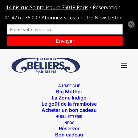
À L’AFFICHE
Big Mother
HEADER HOME AG
La Zone Indigo
Le goût de la framboise
Accueil
Alimentation Générale
HEADER HOME AG
Acheter un bon cadeau
BILLETTERIE
INFOS
Réserver
Bon cadeau