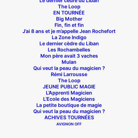
Le dernier cèdre du Liban
The Loop
14 bis rue Sainte Isaure 75018 Paris
– M° Jules
EN TOURNÉE
Big Mother
Joffrin / Simplon – Loc :
01 42 62 35 00
Fin, fin et fin
J’ai 8 ans et je m’appelle Jean Rochefort
La Zone Indigo
Le dernier cèdre du Liban
Les Rochambelles
À l’affiche
Mon père avait 3 vaches
Mulan
Big Mother
Qui veut la peau du magicien ?
Rémi Larrousse
La Zone Indigo
The Loop
Le goût de la framboise
JEUNE PUBLIC MAGIE
Fin, fin et fin
L’Apprenti Magicien
L’Ecole des Magiciens
The Loop
La petite boutique de magie
Qui veut la peau du magicien ?
ACHIVES TOURNÉES
En tournée
AVIGNON OFF