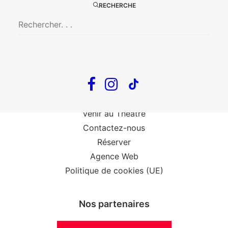
The Loop
RECHERCHE
Big Mother
Confidences d’un illusionniste
Tout voir…
Infos
Venir au Théâtre
Contactez-nous
Réserver
Agence Web
Politique de cookies (UE)
Nos partenaires