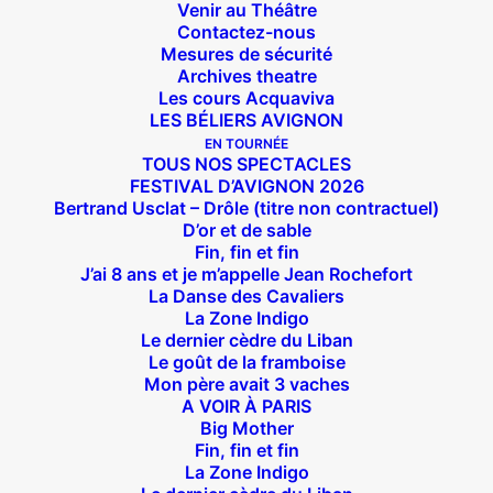
Venir au Théâtre
Contactez-nous
Mesures de sécurité
Archives theatre
Les cours Acquaviva
LES BÉLIERS AVIGNON
EN TOURNÉE
TOUS NOS SPECTACLES
FESTIVAL D’AVIGNON 2026
Bertrand Usclat – Drôle (titre non contractuel)
D’or et de sable
Fin, fin et fin
J’ai 8 ans et je m’appelle Jean Rochefort
La Danse des Cavaliers
La Zone Indigo
Suivez nous !
Le dernier cèdre du Liban
Le goût de la framboise
Mon père avait 3 vaches
A VOIR À PARIS
Big Mother
Fin, fin et fin
La Zone Indigo
Théâtre des Béliers Parisiens