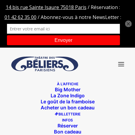
À L’AFFICHE
Big Mother
RAPPORTEUSE
La Zone Indigo
Le goût de la framboise
Accueil
Les béliers en tournée
RAPPORTEUSE
Acheter un bon cadeau
BILLETTERIE
INFOS
Réserver
Bon cadeau