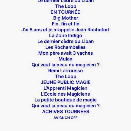
Le dernier cèdre du Liban
The Loop
EN TOURNÉE
Big Mother
Suivez nous !
Fin, fin et fin
J’ai 8 ans et je m’appelle Jean Rochefort
La Zone Indigo
Le dernier cèdre du Liban
Les Rochambelles
Mon père avait 3 vaches
Mulan
Qui veut la peau du magicien ?
Théâtre des Béliers Parisiens
Rémi Larrousse
The Loop
14 bis rue Sainte Isaure 75018 Paris
– M° Jules
JEUNE PUBLIC MAGIE
Joffrin / Simplon – Loc :
01 42 62 35 00
L’Apprenti Magicien
L’Ecole des Magiciens
La petite boutique de magie
Qui veut la peau du magicien ?
ACHIVES TOURNÉES
À l’affiche
AVIGNON OFF