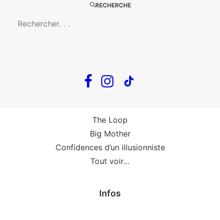
Big Mother
RECHERCHE
La Zone Indigo
Le goût de la framboise
Fin, fin et fin
The Loop
En tournée
The Loop
Big Mother
Confidences d’un illusionniste
Tout voir…
Infos