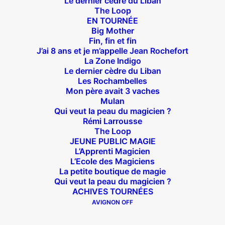
Le dernier cèdre du Liban
Théâtre des Béliers Parisiens
The Loop
EN TOURNÉE
14 bis rue Sainte Isaure 75018 Paris
– M° Jules
Big Mother
Fin, fin et fin
Joffrin / Simplon – Loc :
01 42 62 35 00
J’ai 8 ans et je m’appelle Jean Rochefort
La Zone Indigo
Le dernier cèdre du Liban
Les Rochambelles
Mon père avait 3 vaches
À l’affiche
Mulan
Qui veut la peau du magicien ?
Big Mother
Rémi Larrousse
The Loop
La Zone Indigo
JEUNE PUBLIC MAGIE
Le goût de la framboise
L’Apprenti Magicien
Fin, fin et fin
L’Ecole des Magiciens
La petite boutique de magie
The Loop
Qui veut la peau du magicien ?
ACHIVES TOURNÉES
AVIGNON OFF
En tournée