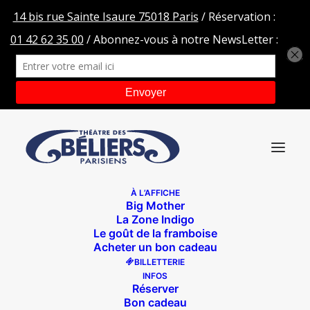
À L’AFFICHE
Big Mother
MOLIERES LCF
La Zone Indigo
Le goût de la framboise
Accueil
Les béliers en tournée
MOLIERES LCF
Acheter un bon cadeau
BILLETTERIE
INFOS
Réserver
Bon cadeau