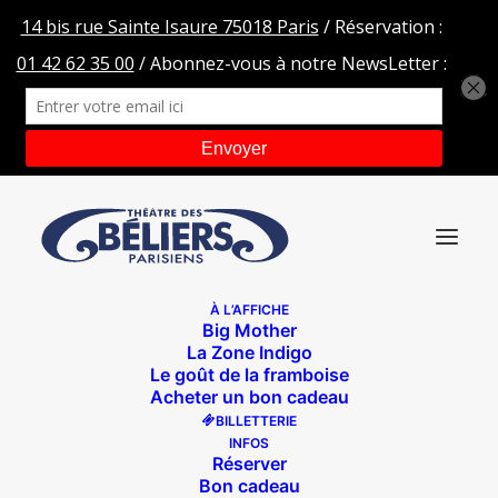
À L’AFFICHE
Big Mother
LMFM-TDBA-WEB-bd
La Zone Indigo
Le goût de la framboise
Accueil
Les béliers en tournée
LMFM-TDBA-WEB-bd
Acheter un bon cadeau
BILLETTERIE
INFOS
Réserver
Bon cadeau