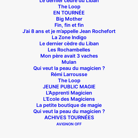
Le dernier cèdre du Liban
The Loop
EN TOURNÉE
Big Mother
Suivez nous !
Fin, fin et fin
J’ai 8 ans et je m’appelle Jean Rochefort
La Zone Indigo
Le dernier cèdre du Liban
Les Rochambelles
Mon père avait 3 vaches
Mulan
Qui veut la peau du magicien ?
Théâtre des Béliers Parisiens
Rémi Larrousse
The Loop
14 bis rue Sainte Isaure 75018 Paris
– M° Jules
JEUNE PUBLIC MAGIE
Joffrin / Simplon – Loc :
01 42 62 35 00
L’Apprenti Magicien
L’Ecole des Magiciens
La petite boutique de magie
Qui veut la peau du magicien ?
ACHIVES TOURNÉES
À l’affiche
AVIGNON OFF