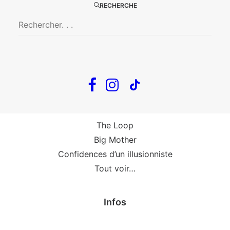
Big Mother
RECHERCHE
La Zone Indigo
Le goût de la framboise
Fin, fin et fin
The Loop
En tournée
The Loop
Big Mother
Confidences d’un illusionniste
Tout voir…
Infos