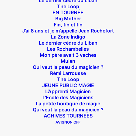
Le dernier cèdre du Liban
The Loop
Suivez nous !
EN TOURNÉE
Big Mother
Fin, fin et fin
J’ai 8 ans et je m’appelle Jean Rochefort
La Zone Indigo
Le dernier cèdre du Liban
Les Rochambelles
Théâtre des Béliers Parisiens
Mon père avait 3 vaches
Mulan
Qui veut la peau du magicien ?
14 bis rue Sainte Isaure 75018 Paris
– M° Jules
Rémi Larrousse
Joffrin / Simplon – Loc :
01 42 62 35 00
The Loop
JEUNE PUBLIC MAGIE
L’Apprenti Magicien
L’Ecole des Magiciens
La petite boutique de magie
À l’affiche
Qui veut la peau du magicien ?
ACHIVES TOURNÉES
Big Mother
AVIGNON OFF
La Zone Indigo