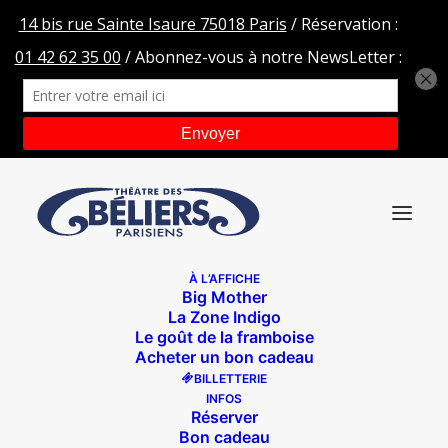
À L’AFFICHE
Big Mother
lapins nl
La Zone Indigo
Le goût de la framboise
Accueil
Les béliers en tournée
lapins nl
Acheter un bon cadeau
BILLETTERIE
INFOS
Réserver
Bon cadeau