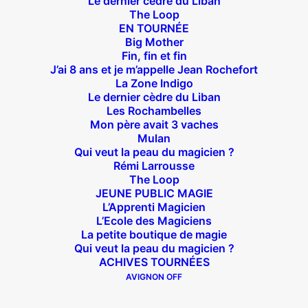
Le dernier cèdre du Liban
The Loop
EN TOURNÉE
Big Mother
Fin, fin et fin
J’ai 8 ans et je m’appelle Jean Rochefort
Suivez nous !
La Zone Indigo
Le dernier cèdre du Liban
Les Rochambelles
Mon père avait 3 vaches
Mulan
Qui veut la peau du magicien ?
Rémi Larrousse
Théâtre des Béliers Parisiens
The Loop
JEUNE PUBLIC MAGIE
14 bis rue Sainte Isaure 75018 Paris
– M° Jules
L’Apprenti Magicien
L’Ecole des Magiciens
Joffrin / Simplon – Loc :
01 42 62 35 00
La petite boutique de magie
Qui veut la peau du magicien ?
ACHIVES TOURNÉES
AVIGNON OFF
À l’affiche