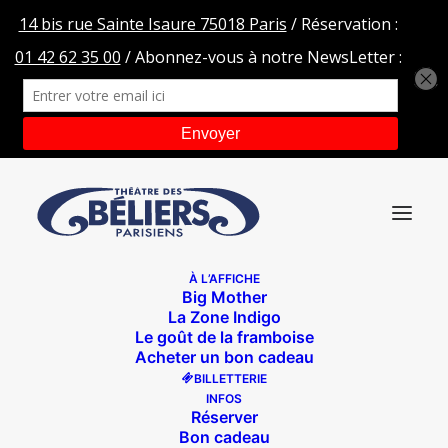
À L’AFFICHE
Big Mother
LA-DEGUSTATION-TOURNEE – moliere-HD
La Zone Indigo
Le goût de la framboise
Accueil
Les béliers en tournée
Acheter un bon cadeau
LA-DEGUSTATION-TOURNEE – moliere-HD
BILLETTERIE
INFOS
Réserver
Bon cadeau