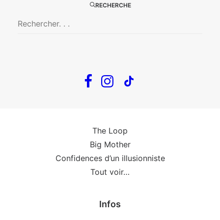
RECHERCHE
Big Mother
La Zone Indigo
Le goût de la framboise
Fin, fin et fin
The Loop
En tournée
The Loop
Big Mother
Confidences d’un illusionniste
Tout voir…
Infos