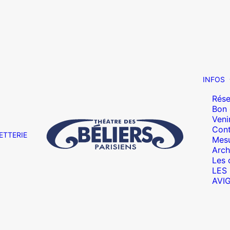
INFOS
Rése
Bon
Veni
Cont
ETTERIE
Mesu
Arch
Les 
LES
AVI