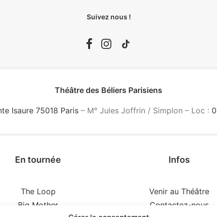
Suivez nous !
Théâtre des Béliers Parisiens
nte Isaure 75018 Paris
– M° Jules Joffrin / Simplon – Loc :
0
En tournée
Infos
The Loop
Venir au Théâtre
Big Mother
Contactez-nous