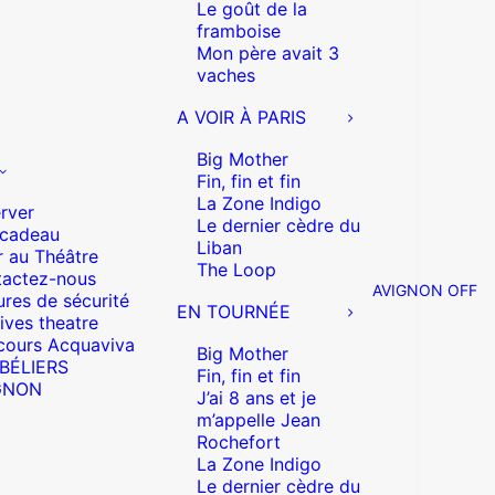
Le goût de la
framboise
Mon père avait 3
vaches
A VOIR À PARIS
Big Mother
Fin, fin et fin
La Zone Indigo
rver
Le dernier cèdre du
 cadeau
Liban
r au Théâtre
The Loop
actez-nous
AVIGNON OFF
res de sécurité
EN TOURNÉE
ives theatre
cours Acquaviva
Big Mother
 BÉLIERS
Fin, fin et fin
GNON
J’ai 8 ans et je
m’appelle Jean
Rochefort
La Zone Indigo
Le dernier cèdre du