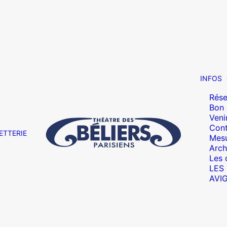
INFOS
Rése
Bon
Veni
Cont
ETTERIE
Mesu
Arch
Les 
LES
AVI