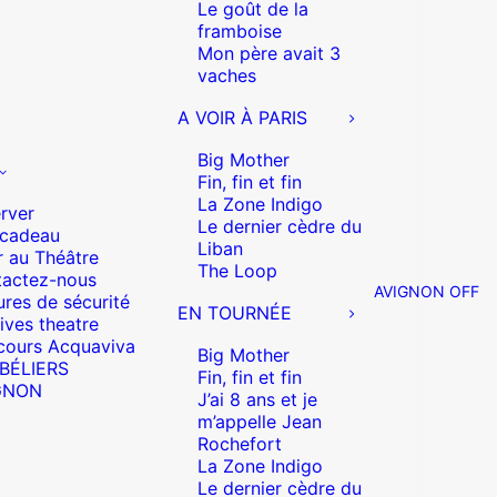
Le goût de la
framboise
Mon père avait 3
vaches
A VOIR À PARIS
Big Mother
Fin, fin et fin
La Zone Indigo
rver
Le dernier cèdre du
 cadeau
Liban
r au Théâtre
The Loop
actez-nous
AVIGNON OFF
res de sécurité
EN TOURNÉE
ives theatre
cours Acquaviva
Big Mother
 BÉLIERS
Fin, fin et fin
GNON
J’ai 8 ans et je
m’appelle Jean
Rochefort
La Zone Indigo
Le dernier cèdre du