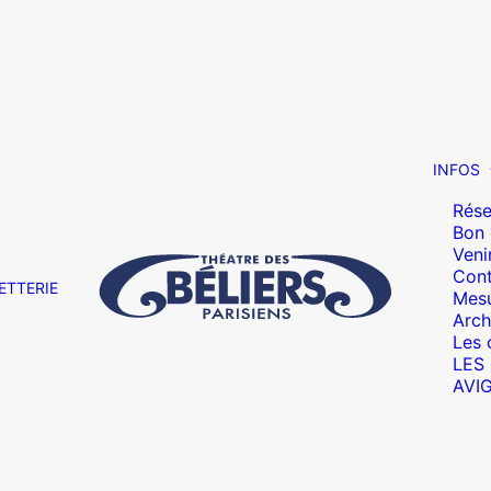
INFOS
Rése
Bon
Veni
Cont
ETTERIE
Mesu
Arch
Les 
LES
AVI