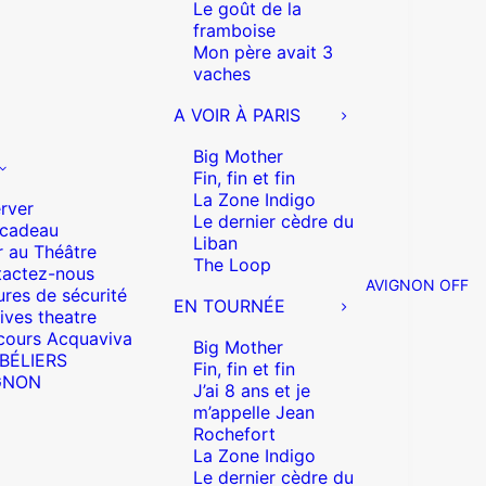
Le goût de la
framboise
Mon père avait 3
vaches
A VOIR À PARIS
Big Mother
Fin, fin et fin
La Zone Indigo
rver
Le dernier cèdre du
 cadeau
Liban
r au Théâtre
The Loop
actez-nous
AVIGNON OFF
res de sécurité
EN TOURNÉE
ives theatre
cours Acquaviva
Big Mother
 BÉLIERS
Fin, fin et fin
GNON
J’ai 8 ans et je
m’appelle Jean
Rochefort
La Zone Indigo
Le dernier cèdre du