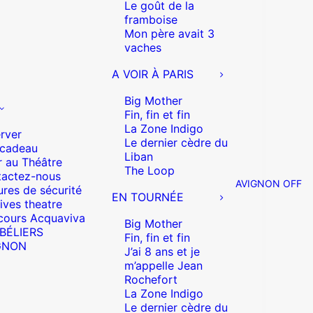
Le goût de la
framboise
Mon père avait 3
vaches
A VOIR À PARIS
Big Mother
Fin, fin et fin
La Zone Indigo
rver
Le dernier cèdre du
 cadeau
Liban
r au Théâtre
The Loop
actez-nous
AVIGNON OFF
res de sécurité
EN TOURNÉE
ives theatre
cours Acquaviva
Big Mother
 BÉLIERS
Fin, fin et fin
GNON
J’ai 8 ans et je
m’appelle Jean
Rochefort
La Zone Indigo
Le dernier cèdre du