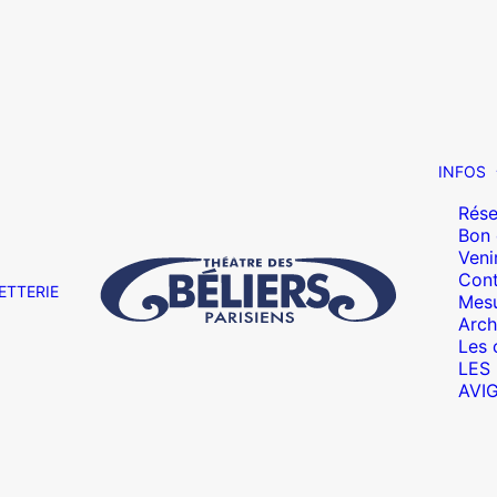
INFOS
Rése
Bon
Veni
Cont
ETTERIE
Mesu
Arch
Les 
LES
AVI