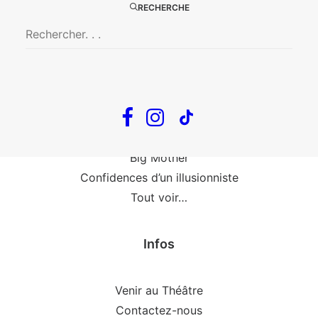
Le goût de la framboise
RECHERCHE
Fin, fin et fin
The Loop
En tournée
The Loop
Big Mother
Confidences d’un illusionniste
Tout voir…
Infos
Venir au Théâtre
Contactez-nous