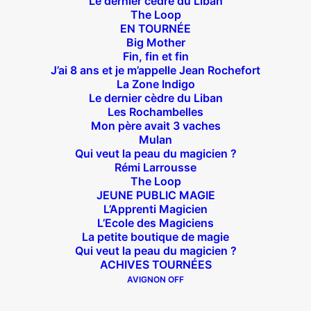
Le dernier cèdre du Liban
The Loop
Suivez nous !
EN TOURNÉE
Big Mother
Fin, fin et fin
J’ai 8 ans et je m’appelle Jean Rochefort
La Zone Indigo
Le dernier cèdre du Liban
Les Rochambelles
Théâtre des Béliers Parisiens
Mon père avait 3 vaches
Mulan
Qui veut la peau du magicien ?
14 bis rue Sainte Isaure 75018 Paris
– M° Jules
Rémi Larrousse
Joffrin / Simplon – Loc :
01 42 62 35 00
The Loop
JEUNE PUBLIC MAGIE
L’Apprenti Magicien
L’Ecole des Magiciens
La petite boutique de magie
À l’affiche
Qui veut la peau du magicien ?
ACHIVES TOURNÉES
Big Mother
AVIGNON OFF
La Zone Indigo