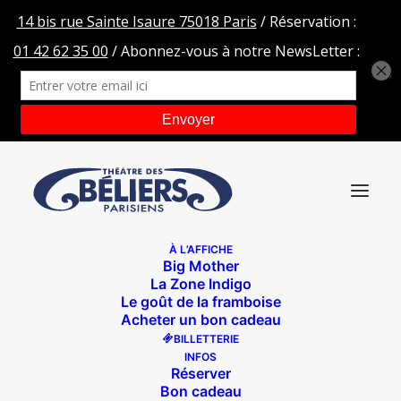
À L’AFFICHE
Big Mother
A NL
La Zone Indigo
Le goût de la framboise
Accueil
Les béliers en tournée
A NL
Acheter un bon cadeau
BILLETTERIE
INFOS
Réserver
Bon cadeau