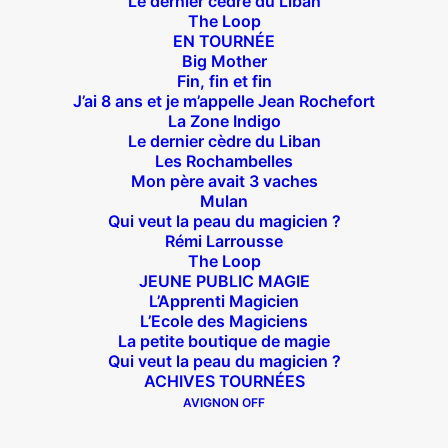
Le dernier cèdre du Liban
The Loop
EN TOURNÉE
Big Mother
Suivez nous !
Fin, fin et fin
J’ai 8 ans et je m’appelle Jean Rochefort
La Zone Indigo
Le dernier cèdre du Liban
Les Rochambelles
Mon père avait 3 vaches
Mulan
Qui veut la peau du magicien ?
Théâtre des Béliers Parisiens
Rémi Larrousse
The Loop
14 bis rue Sainte Isaure 75018 Paris
– M° Jules
JEUNE PUBLIC MAGIE
Joffrin / Simplon – Loc :
01 42 62 35 00
L’Apprenti Magicien
L’Ecole des Magiciens
La petite boutique de magie
Qui veut la peau du magicien ?
ACHIVES TOURNÉES
À l’affiche
AVIGNON OFF