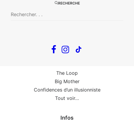
Big Mother
RECHERCHE
La Zone Indigo
Le goût de la framboise
Fin, fin et fin
The Loop
En tournée
The Loop
Big Mother
Confidences d’un illusionniste
Tout voir…
Infos