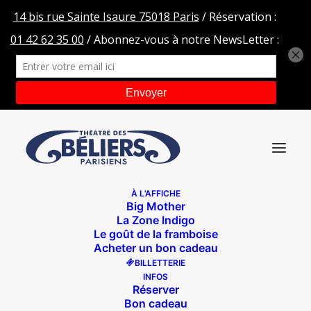
À L’AFFICHE
Big Mother
BON-CADEAU-TDBP
La Zone Indigo
Le goût de la framboise
Accueil
Bon cadeau
BON-CADEAU-TDBP
Acheter un bon cadeau
BILLETTERIE
INFOS
Réserver
Bon cadeau