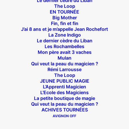
Le dernier cèdre du Liban
The Loop
EN TOURNÉE
Big Mother
Suivez nous !
Fin, fin et fin
J’ai 8 ans et je m’appelle Jean Rochefort
La Zone Indigo
Le dernier cèdre du Liban
Les Rochambelles
Mon père avait 3 vaches
Mulan
Qui veut la peau du magicien ?
Théâtre des Béliers Parisiens
Rémi Larrousse
The Loop
14 bis rue Sainte Isaure 75018 Paris
– M° Jules
JEUNE PUBLIC MAGIE
Joffrin / Simplon – Loc :
01 42 62 35 00
L’Apprenti Magicien
L’Ecole des Magiciens
La petite boutique de magie
Qui veut la peau du magicien ?
ACHIVES TOURNÉES
À l’affiche
AVIGNON OFF