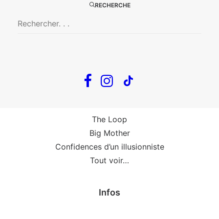
Big Mother
RECHERCHE
La Zone Indigo
Le goût de la framboise
Fin, fin et fin
The Loop
En tournée
The Loop
Big Mother
Confidences d’un illusionniste
Tout voir…
Infos