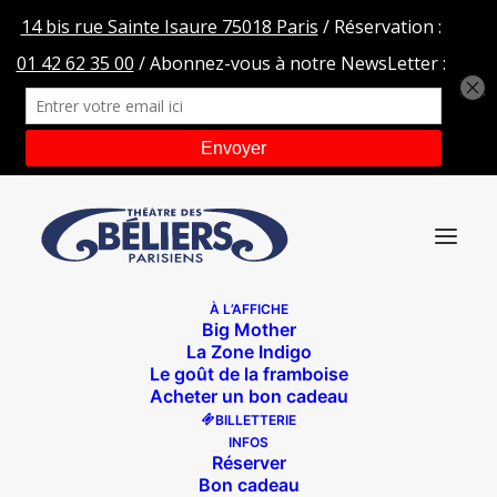
À L’AFFICHE
Big Mother
jerryking
La Zone Indigo
Le goût de la framboise
Accueil
Archives prod
jerryking
Acheter un bon cadeau
BILLETTERIE
INFOS
Réserver
Bon cadeau