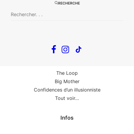
Big Mother
RECHERCHE
La Zone Indigo
Le goût de la framboise
Fin, fin et fin
The Loop
En tournée
The Loop
Big Mother
Confidences d’un illusionniste
Tout voir…
Infos