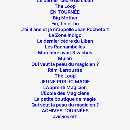
Le dernier cèdre du Liban
The Loop
EN TOURNÉE
Big Mother
Suivez nous !
Fin, fin et fin
J’ai 8 ans et je m’appelle Jean Rochefort
La Zone Indigo
Le dernier cèdre du Liban
Les Rochambelles
Mon père avait 3 vaches
Mulan
Qui veut la peau du magicien ?
Théâtre des Béliers Parisiens
Rémi Larrousse
The Loop
14 bis rue Sainte Isaure 75018 Paris
– M° Jules
JEUNE PUBLIC MAGIE
Joffrin / Simplon – Loc :
01 42 62 35 00
L’Apprenti Magicien
L’Ecole des Magiciens
La petite boutique de magie
Qui veut la peau du magicien ?
ACHIVES TOURNÉES
À l’affiche
AVIGNON OFF