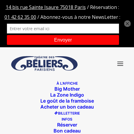
À L’AFFICHE
Big Mother
Le Cercle des illusionnistes splendid
La Zone Indigo
Le goût de la framboise
Accueil
À l'affiche
Le Cercle des illusionnistes splendid
Acheter un bon cadeau
BILLETTERIE
INFOS
Réserver
Bon cadeau