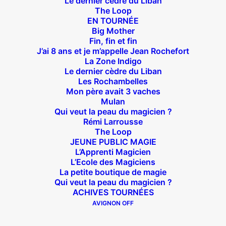
Le dernier cèdre du Liban
The Loop
EN TOURNÉE
Big Mother
Suivez nous !
Fin, fin et fin
J’ai 8 ans et je m’appelle Jean Rochefort
La Zone Indigo
Le dernier cèdre du Liban
Les Rochambelles
Mon père avait 3 vaches
Mulan
Qui veut la peau du magicien ?
Théâtre des Béliers Parisiens
Rémi Larrousse
The Loop
14 bis rue Sainte Isaure 75018 Paris
– M° Jules
JEUNE PUBLIC MAGIE
Joffrin / Simplon – Loc :
01 42 62 35 00
L’Apprenti Magicien
L’Ecole des Magiciens
La petite boutique de magie
Qui veut la peau du magicien ?
ACHIVES TOURNÉES
À l’affiche
AVIGNON OFF