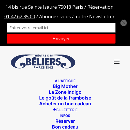
À L’AFFICHE
Big Mother
LAPINS MPEDLS
La Zone Indigo
Le goût de la framboise
Accueil
Théâtre des Béliers Parisiens
LAPINS MPEDLS
Acheter un bon cadeau
BILLETTERIE
INFOS
Réserver
Bon cadeau