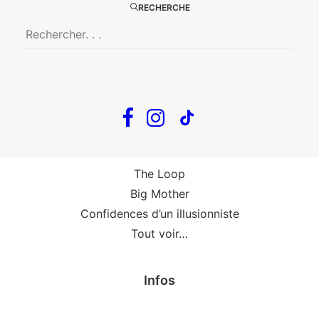
Big Mother
RECHERCHE
La Zone Indigo
Le goût de la framboise
Fin, fin et fin
The Loop
En tournée
The Loop
Big Mother
Confidences d’un illusionniste
Tout voir…
Infos