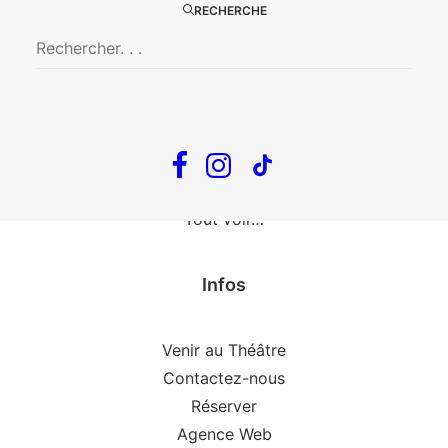
The Loop
RECHERCHE
En tournée
The Loop
Big Mother
Confidences d’un illusionniste
Tout voir…
Infos
Venir au Théâtre
Contactez-nous
Réserver
Agence Web