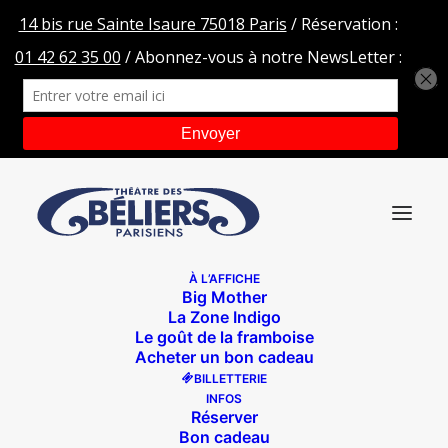
À L’AFFICHE
Big Mother
HEADER-slider-tdbp-LBT
La Zone Indigo
Le goût de la framboise
Accueil
Théâtre des Béliers Parisiens
Acheter un bon cadeau
HEADER-slider-tdbp-LBT
BILLETTERIE
INFOS
Réserver
Bon cadeau