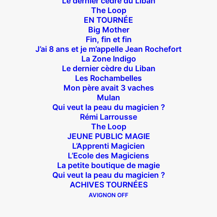
Le dernier cèdre du Liban
The Loop
EN TOURNÉE
Big Mother
Fin, fin et fin
J’ai 8 ans et je m’appelle Jean Rochefort
Théâtre des Béliers Parisiens
La Zone Indigo
Le dernier cèdre du Liban
Les Rochambelles
14 bis rue Sainte Isaure 75018 Paris
– M° Jules
Mon père avait 3 vaches
Joffrin / Simplon – Loc :
01 42 62 35 00
Mulan
Qui veut la peau du magicien ?
Rémi Larrousse
The Loop
JEUNE PUBLIC MAGIE
À l’affiche
L’Apprenti Magicien
L’Ecole des Magiciens
Big Mother
La petite boutique de magie
Qui veut la peau du magicien ?
La Zone Indigo
ACHIVES TOURNÉES
Le goût de la framboise
AVIGNON OFF
Fin, fin et fin