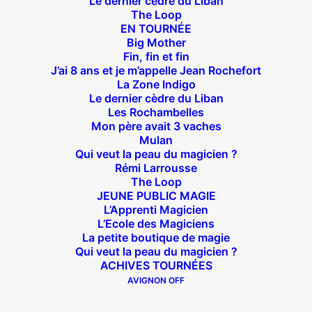
Le dernier cèdre du Liban
The Loop
EN TOURNÉE
Big Mother
Fin, fin et fin
J’ai 8 ans et je m’appelle Jean Rochefort
La Zone Indigo
Le dernier cèdre du Liban
Les Rochambelles
Mon père avait 3 vaches
Durée : 1h15
Mulan
Les dimanches à 20H
Qui veut la peau du magicien ?
Du 2 au 23 février 2025
Rémi Larrousse
The Loop
JEUNE PUBLIC MAGIE
L’Apprenti Magicien
ACHETER DES PLACES
L’Ecole des Magiciens
La petite boutique de magie
Qui veut la peau du magicien ?
ACHIVES TOURNÉES
AVIGNON OFF
HÉPATIK GIRL
Une épopée auto-immune