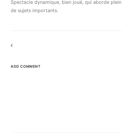
Spectacle dynamique, bien joué, qui aborde plein
de sujets importants.
Commenter
la
navigation
ADD COMMENT