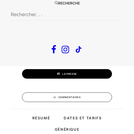
RECHERCHE
Avec : Marie-Claire Neveu
Mise en scène : Tatiana Gousseff
SUCCÈS AVIGNON OFF 2023 & 24
LA PRESSE
COMMENTAIRES
RÉSUMÉ
DATES ET TARIFS
GÉNÉRIQUE